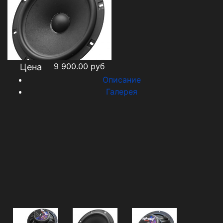
9 900.00
руб
Цена
Описание
Галерея
Диаметр 200мм
Монтажная глубина 66мм
Чувствительность 90.4 дб
Максимальная мощность 180 ватт
Номинальная мощность 90 ватт
Диапазон воспроизводимых частот 36-5600 Гц
Резонансная частота 52гц