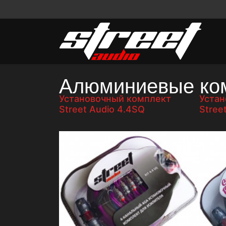
Алюминиевые ко
Установочный комплект
Устан
Street Audio 4.4SQ
Stree