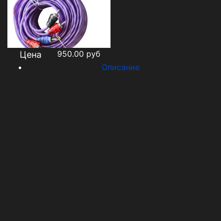
950.00
руб
Цена
Описание
Высококачественные профессиональные
межблочные кабели
RCA
Тип
: 4RCA - 4RCA
Проводник: Чистая бескислородная медь
Оплётка: Сверхэластичный температуростойкий
силикон
Разъемы: Качественные неразборные разъемы
Длина проводника: 5 метров