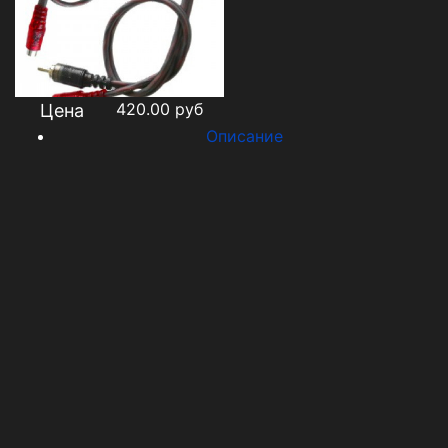
420.00
руб
Цена
Описание
Высококачественный профессиональный
Y-
развитвитель
Тип:
1
F
2
M
(1 «мама»-2 «папа»)
Проводник: Чистая бескислородная медь
Оплётка: Сверхэластичный температуростойкий
силикон
Разъемы: Качественные неразборные разъемы
Витая конструкция проводников для
помехозащищенности