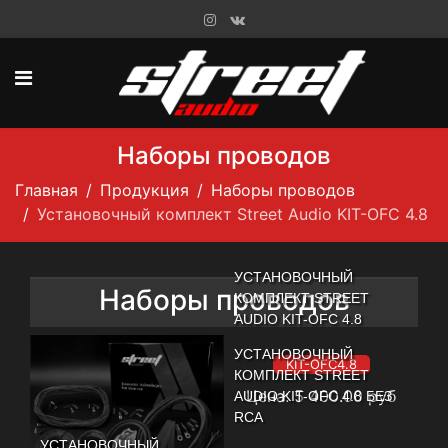
Наборы проводов
Главная
Продукция
Наборы проводов
Установочный комплект Street Audio KIT-OFC 4.8
УСТАНОВОЧНЫЙ
Наборы проводов
КОМПЛЕКТ STREET
AUDIO KIT-OFC 4.8
УСТАНОВОЧНЫЙ
KIT-OFC4.8
КОМПЛЕКТ STREET
Цена:
5 400.00
руб
AUDIO KIT-OFC 4.8 БЕЗ
RCA
УСТАНОВОЧНЫЙ